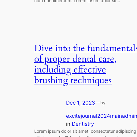
nibh condimentum. Lorem ipsum dolor sit…
Dive into the fundamental
of proper dental care,
including effective
brushing techniques
Dec 1, 2023
—
by
excitejournal2024mainadmi
in
Dentistry
Lorem ipsum dolor sit amet, consectetur adipiscing