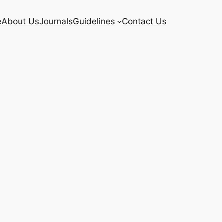
e
About Us
Journals
Guidelines
Contact Us