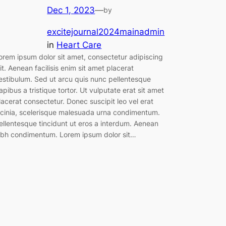
Dec 1, 2023
—
by
excitejournal2024mainadmin
in
Heart Care
orem ipsum dolor sit amet, consectetur adipiscing
lit. Aenean facilisis enim sit amet placerat
estibulum. Sed ut arcu quis nunc pellentesque
apibus a tristique tortor. Ut vulputate erat sit amet
lacerat consectetur. Donec suscipit leo vel erat
acinia, scelerisque malesuada urna condimentum.
ellentesque tincidunt ut eros a interdum. Aenean
ibh condimentum. Lorem ipsum dolor sit…