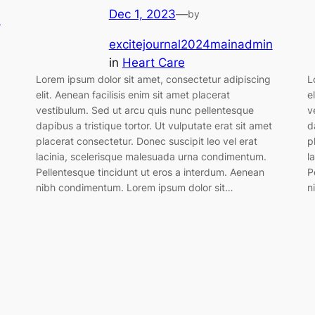
Dec 1, 2023
—
by
n
excitejournal2024mainadmin
in
Heart Care
Lorem ipsum dolor sit amet, consectetur adipiscing
L
elit. Aenean facilisis enim sit amet placerat
e
vestibulum. Sed ut arcu quis nunc pellentesque
v
dapibus a tristique tortor. Ut vulputate erat sit amet
d
placerat consectetur. Donec suscipit leo vel erat
p
lacinia, scelerisque malesuada urna condimentum.
l
Pellentesque tincidunt ut eros a interdum. Aenean
P
nibh condimentum. Lorem ipsum dolor sit…
n