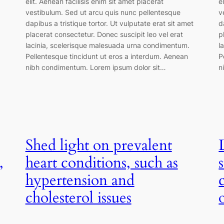
elit. Aenean facilisis enim sit amet placerat
e
vestibulum. Sed ut arcu quis nunc pellentesque
v
dapibus a tristique tortor. Ut vulputate erat sit amet
d
placerat consectetur. Donec suscipit leo vel erat
p
lacinia, scelerisque malesuada urna condimentum.
l
Pellentesque tincidunt ut eros a interdum. Aenean
P
nibh condimentum. Lorem ipsum dolor sit…
n
Shed light on prevalent
,
heart conditions, such as
hypertension and
cholesterol issues