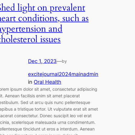
Shed light on prevalent
heart conditions, such as
hypertension and
cholesterol issues
Dec 1, 2023
—
by
excitejournal2024mainadmin
in
Oral Health
orem ipsum dolor sit amet, consectetur adipiscing
lit. Aenean facilisis enim sit amet placerat
estibulum. Sed ut arcu quis nunc pellentesque
apibus a tristique tortor. Ut vulputate erat sit amet
lacerat consectetur. Donec suscipit leo vel erat
acinia, scelerisque malesuada urna condimentum.
ellentesque tincidunt ut eros a interdum. Aenean