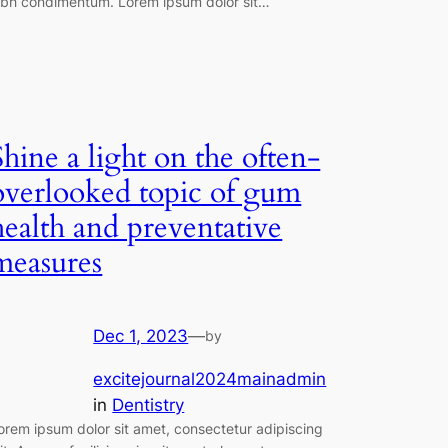
ibh condimentum. Lorem ipsum dolor sit…
Shine a light on the often-
overlooked topic of gum
health and preventative
measures
Dec 1, 2023
—
by
excitejournal2024mainadmin
in
Dentistry
orem ipsum dolor sit amet, consectetur adipiscing