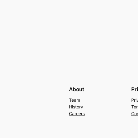
About
Pr
Team
Pri
History
Ter
Careers
Con