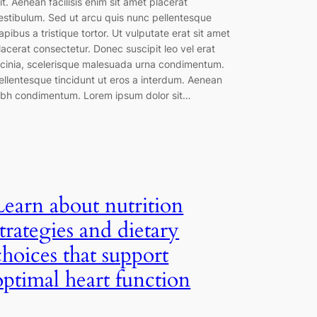
lit. Aenean facilisis enim sit amet placerat
estibulum. Sed ut arcu quis nunc pellentesque
apibus a tristique tortor. Ut vulputate erat sit amet
lacerat consectetur. Donec suscipit leo vel erat
acinia, scelerisque malesuada urna condimentum.
ellentesque tincidunt ut eros a interdum. Aenean
ibh condimentum. Lorem ipsum dolor sit…
Learn about nutrition
strategies and dietary
choices that support
optimal heart function