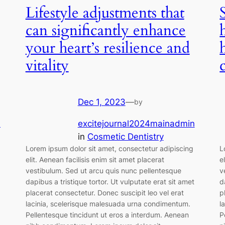
Lifestyle adjustments that
can significantly enhance
your heart’s resilience and
vitality
Dec 1, 2023
—
by
n
excitejournal2024mainadmin
in
Cosmetic Dentistry
Lorem ipsum dolor sit amet, consectetur adipiscing
L
elit. Aenean facilisis enim sit amet placerat
e
vestibulum. Sed ut arcu quis nunc pellentesque
v
dapibus a tristique tortor. Ut vulputate erat sit amet
d
placerat consectetur. Donec suscipit leo vel erat
p
lacinia, scelerisque malesuada urna condimentum.
l
Pellentesque tincidunt ut eros a interdum. Aenean
P