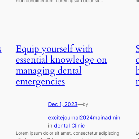
nibh condimentum. Lorem ipsum dolor sit…
n
s
Equip yourself with
essential knowledge on
managing dental
emergencies
Dec 1, 2023
—
by
n
excitejournal2024mainadmin
in
dental Clinic
Lorem ipsum dolor sit amet, consectetur adipiscing
L